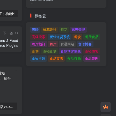
建筑与施工；构建HTML模板
Tecmo-It解决方案与；技术HTML模板
Real Villa-房地产HTML5模板
标签云
黑暗
鲜花设计
鲜花
高级管理
下一篇
高级搜索
餐馆送货系统
餐饮
餐厅食品
Menu & Food
餐厅预订
餐厅
食谱网站
食谱博客
Ordering for WooCommerce Plugins
食谱
食物食谱
食物博客主题
食物博客
食物主题
食品零售
食品订购
食品管理
Astra高级入门模板专业版v4.4.7&raquo；高级脚本、插件和；手机
GPT AI Power v1.8.96-完整的AI包专业版；高级脚本、插件和；手机