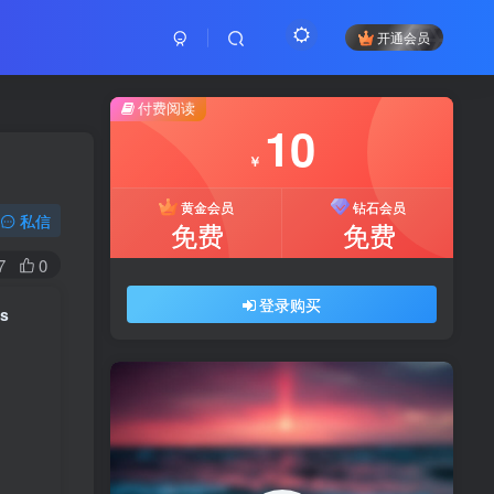
开通会员
付费阅读
10
￥
黄金会员
钻石会员
私信
免费
免费
7
0
登录购买
ns