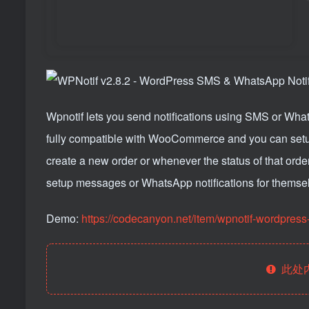
Wpnotif lets you send notifications using SMS or Wha
fully compatible with WooCommerce and you can setup 
create a new order or whenever the status of that orde
setup messages or WhatsApp notifications for themse
Demo:
https://codecanyon.net/item/wpnotif-wordpres
此处