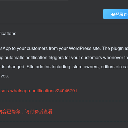
登录购
tsApp to your customers from your WordPress site. The plugin is
automatic notification triggers for your customers whenever t
r is changed. Site admins including, store owners, editors etc c
lves.
s-sms-whatsapp-notifications/24045791
内容已隐藏，请付费后查看