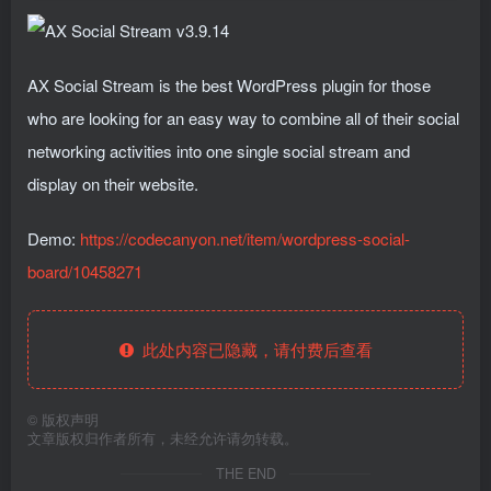
AX Social Stream is the best WordPress plugin for those
who are looking for an easy way to combine all of their social
networking activities into one single social stream and
display on their website.
Demo:
https://codecanyon.net/item/wordpress-social-
board/10458271
此处内容已隐藏，请付费后查看
©
版权声明
文章版权归作者所有，未经允许请勿转载。
THE END