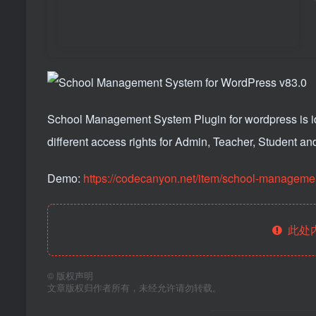
School Management System Plugin for wordpress is i
different access rights for Admin, Teacher, Student an
Demo:
https://codecanyon.net/item/school-manageme
此处
©
版权声明
文章版权归作者所有，未经允许请勿转载。