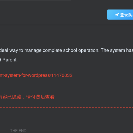
登录购
deal way to manage complete school operation. The system ha
d Parent.
nt-system-for-wordpress/11470032
内容已隐藏，请付费后查看
THE END