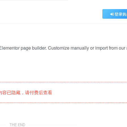
登录购
Elementor page builder. Customize manually or import from our 
内容已隐藏，请付费后查看
THE END