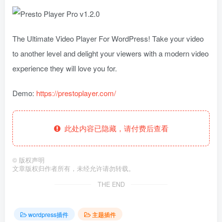
The Ultimate Video Player For WordPress! Take your video
to another level and delight your viewers with a modern video
experience they will love you for.
Demo:
https://prestoplayer.com/
此处内容已隐藏，请付费后查看
©
版权声明
文章版权归作者所有，未经允许请勿转载。
THE END
wordpress插件
主题插件