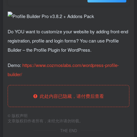
Do YOU want to customize your website by adding front-end
registration, profile and login forms? You can use Profile
Builder – the Profile Plugin for WordPress.
Demo:
https://www.cozmoslabs.com/wordpress-profile-
builder/
此处内容已隐藏，请付费后查看
©
版权声明
文章版权归作者所有，未经允许请勿转载。
THE END