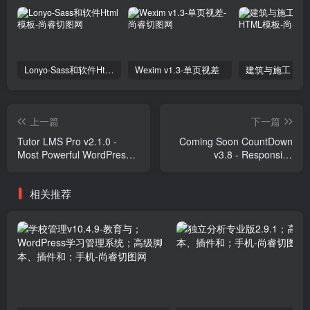
Lonyo-Sass和软件Html模板
Wexim v1.3-单页视差
上一篇
下一篇
Tutor LMS Pro v2.1.0 -
Coming Soon CountDown
Most Powerful WordPress
v3.8 - Responsive
LMS Plugin Plugins
Wordpress Plugin Plugins
相关推荐