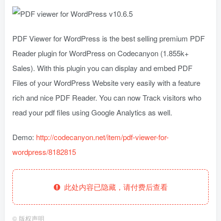
PDF Viewer for WordPress is the best selling premium PDF
Reader plugin for WordPress on Codecanyon (1.855k+
Sales). With this plugin you can display and embed PDF
Files of your WordPress Website very easily with a feature
rich and nice PDF Reader. You can now Track visitors who
read your pdf files using Google Analytics as well.
Demo:
http://codecanyon.net/item/pdf-viewer-for-
wordpress/8182815
此处内容已隐藏，请付费后查看
©
版权声明