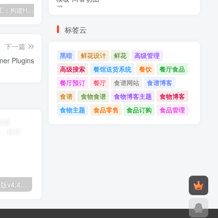
建筑与施工；构建HTML模板
Tecmo-It解决方案与；技术HTML模板
Real Villa-房地产HTML5模板
标签云
下一篇
黑暗
鲜花设计
鲜花
高级管理
9MAIL v1.0.1 – WordPress Email Templates Designer Plugins
高级搜索
餐馆送货系统
餐饮
餐厅食品
餐厅预订
餐厅
食谱网站
食谱博客
食谱
食物食谱
食物博客主题
食物博客
食物主题
食品零售
食品订购
食品管理
Astra高级入门模板专业版v4.4.7&raquo；高级脚本、插件和；手机
GPT AI Power v1.8.96-完整的AI包专业版；高级脚本、插件和；手机