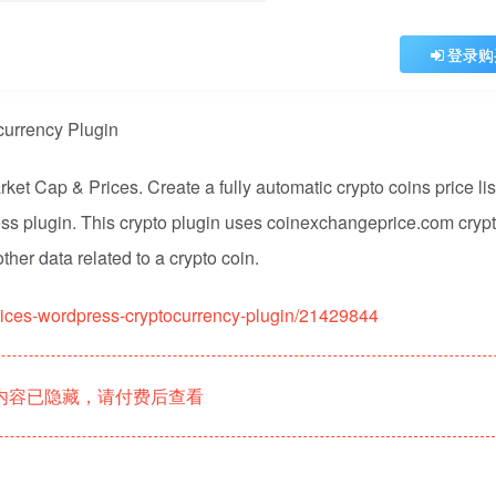
登录购
t Cap & Prices. Create a fully automatic crypto coins price lis
ss plugin. This crypto plugin uses coinexchangeprice.com crypt
ther data related to a crypto coin.
prices-wordpress-cryptocurrency-plugin/21429844
内容已隐藏，请付费后查看