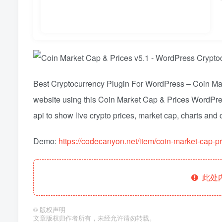
Best Cryptocurrency Plugin For WordPress – Coin Marke
website using this Coin Market Cap & Prices WordPre
api to show live crypto prices, market cap, charts and o
Demo:
https://codecanyon.net/item/coin-market-cap-
此处
©
版权声明
文章版权归作者所有，未经允许请勿转载。