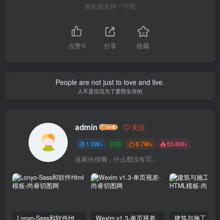
喜欢就支持一下吧
点赞
0
分享
收藏
People are not just to love and live.
人不是仅仅为了爱而生存的
admin
关注
1.3W+
0
6.7W+
55.6W+
这家伙很懒，什么都没有写...
Lonyo-Sass和软件Html模板
Wexim v1.3-单页视差