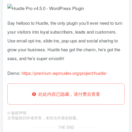
Say hellooo to Hustle, the only plugin you’ll ever need to turn
your visitors into loyal subscribers, leads and customers.
Use email opt-ins, slide-ins, pop-ups and social sharing to
grow your business. Hustle has got the charm, he’s got the
sass, and he’s super smooth!
Demo:
https://premium.wpmudev.org/project/hustle/
此处内容已隐藏，请付费后查看
©
版权声明
文章版权归作者所有，未经允许请勿转载。
THE END