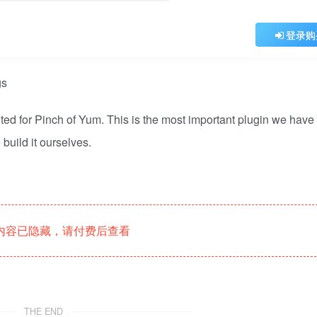
登录购
ed for Pinch of Yum. This is the most important plugin we have
build it ourselves.
内容已隐藏，请付费后查看
THE END