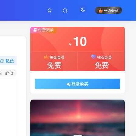
开通会员
付费阅读
10
￥
黄金会员
钻石会员
私信
免费
免费
3
0
登录购买