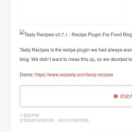
Tasty Recipes is the recipe plugin we had always want
blog. We didn’t want to mess this up, so we decided to 
Demo:
https://www.wptasty.com/tasty-recipes
此处
©
版权声明
文章版权归作者所有，未经允许请勿转载。