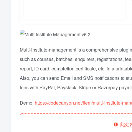
Multi-institute-management is a comprehensive plugin t
such as courses, batches, enquirers, registrations, fees,
report, ID card, completion certificate, etc. in a print
Also, you can send Email and SMS notifications to stu
fees with PayPal, Paystack, Stripe or Razorpay paym
Demo:
https://codecanyon.net/item/multi-institute-
此处