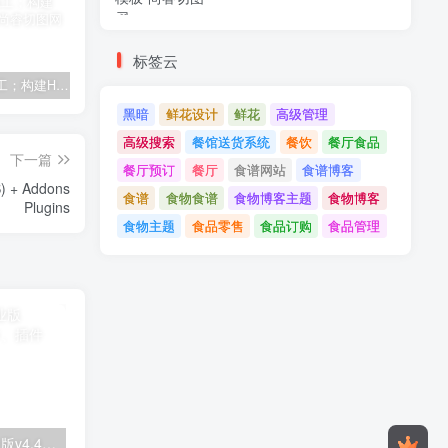
标签云
建筑与施工；构建HTML模板
Tecmo-It解决方案与；技术HTML模板
Real Villa-房地产HTML5模板
黑暗
鲜花设计
鲜花
高级管理
高级搜索
餐馆送货系统
餐饮
餐厅食品
下一篇
餐厅预订
餐厅
食谱网站
食谱博客
) + Addons
食谱
食物食谱
食物博客主题
食物博客
Plugins
食物主题
食品零售
食品订购
食品管理
Astra高级入门模板专业版v4.4.7&raquo；高级脚本、插件和；手机
GPT AI Power v1.8.96-完整的AI包专业版；高级脚本、插件和；手机