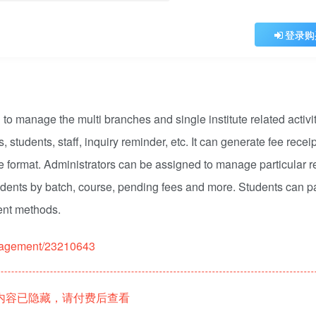
登录购
o manage the multi branches and single institute related activi
 students, staff, inquiry reminder, etc. It can generate fee receip
able format. Administrators can be assigned to manage particular r
dents by batch, course, pending fees and more. Students can pa
ent methods.
management/23210643
内容已隐藏，请付费后查看