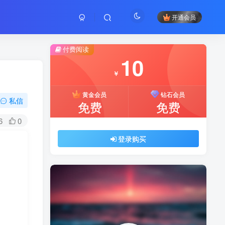
开通会员
付费阅读
10
￥
黄金会员
钻石会员
私信
免费
免费
6
0
登录购买