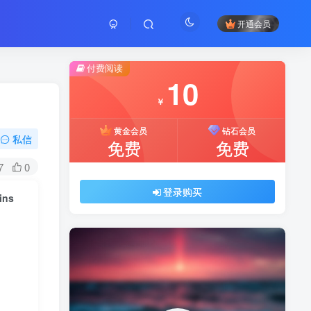
开通会员
付费阅读
10
￥
黄金会员
钻石会员
私信
免费
免费
7
0
登录购买
ins