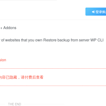
登录购
 of websites that you own Restore backup from server WP CLI
sion
内容已隐藏，请付费后查看
THE END