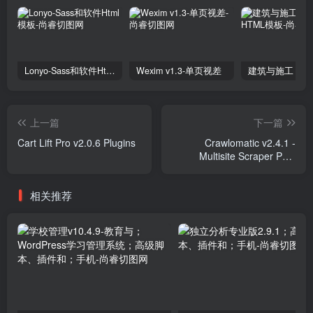
Lonyo-Sass和软件Html模板
Wexim v1.3-单页视差
上一篇
下一篇
Cart Lift Pro v2.0.6 Plugins
Crawlomatic v2.4.1 -
Multisite Scraper Post
Generator Plugin for
WordPress Plugins
相关推荐