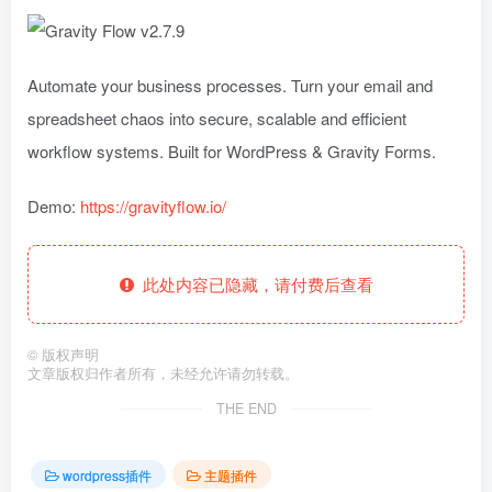
Automate your business processes. Turn your email and
spreadsheet chaos into secure, scalable and efficient
workflow systems. Built for WordPress & Gravity Forms.
Demo:
https://gravityflow.io/
此处内容已隐藏，请付费后查看
©
版权声明
文章版权归作者所有，未经允许请勿转载。
THE END
wordpress插件
主题插件