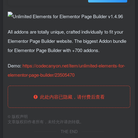
All addons are totally unique, crafted individually to fit your
Elementor Page Builder website. The biggest Addon bundle
for Elementor Page Builder with +700 addons.
Demo:
https://codecanyon.net/item/unlimited-elements-for-
elementor-page-builder/23505470
此处内容已隐藏，请付费后查看
©
版权声明
文章版权归作者所有，未经允许请勿转载。
THE END