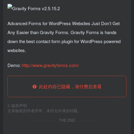
Advanced Forms for WordPress Websites Just Don’t Get
Any Easier than Gravity Forms. Gravity Forms is hands
down the best contact form plugin for WordPress powered
websites.
Demo:
http://www.gravityforms.com/
此处内容已隐藏，请付费后查看
©
版权声明
文章版权归作者所有，未经允许请勿转载。
THE END