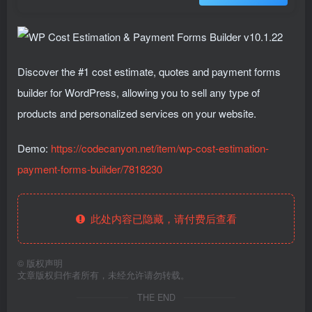
Discover the #1 cost estimate, quotes and payment forms
builder for WordPress, allowing you to sell any type of
products and personalized services on your website.
Demo:
https://codecanyon.net/item/wp-cost-estimation-
payment-forms-builder/7818230
此处内容已隐藏，请付费后查看
©
版权声明
文章版权归作者所有，未经允许请勿转载。
THE END