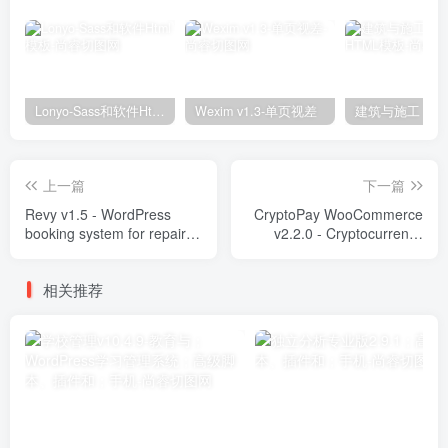
Lonyo-Sass和软件Html模板
Wexim v1.3-单页视差
上一篇
下一篇
Revy v1.5 - WordPress
CryptoPay WooCommerce
booking system for repair
v2.2.0 - Cryptocurrency
service industries Plugins
payment plugin Plugins
相关推荐