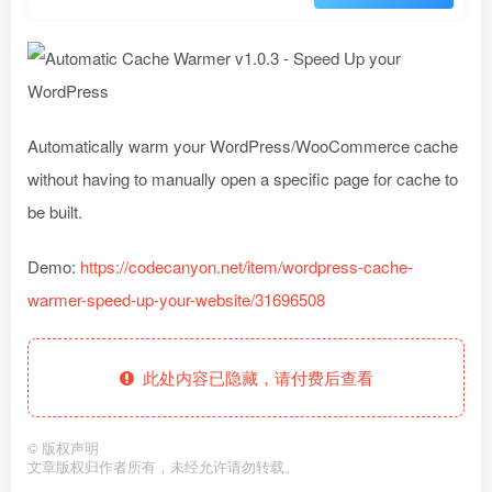
Automatically warm your WordPress/WooCommerce cache
without having to manually open a specific page for cache to
be built.
Demo:
https://codecanyon.net/item/wordpress-cache-
warmer-speed-up-your-website/31696508
此处内容已隐藏，请付费后查看
©
版权声明
文章版权归作者所有，未经允许请勿转载。