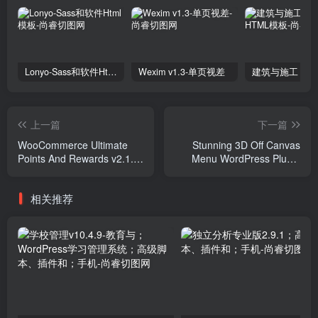
Lonyo-Sass和软件Html模板
Wexim v1.3-单页视差
上一篇
下一篇
WooCommerce Ultimate
Stunning 3D Off Canvas
Points And Rewards v2.1.0
Menu WordPress Plugin
Plugins
v1.0.4 - 3D Menu Awesome
Plugins
相关推荐