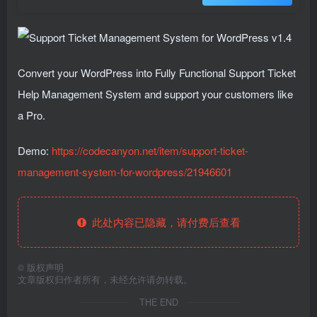
Convert your WordPress into Fully Functional Support Ticket
Help Management System and support your customers like
a Pro.
Demo:
https://codecanyon.net/item/support-ticket-
management-system-for-wordpress/21946601
此处内容已隐藏，请付费后查看
©
版权声明
文章版权归作者所有，未经允许请勿转载。
THE END