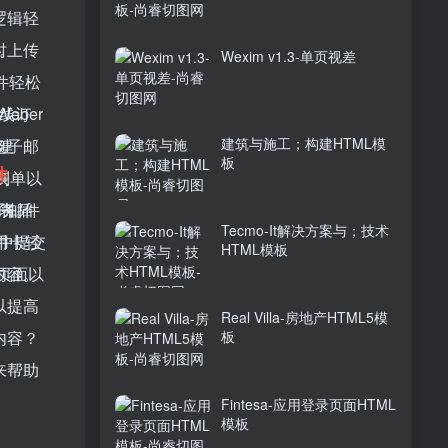
逻辑轻
时上传
。
Wexim v1.3-单页视差
插件轻松
Weber
线订
建筑与施工；构建HTML模
电子邮
创建
板
件
册表单以
到
电子邮件
商务插
表。
Tecmo-It解决方案与；技术
s中提交
信用卡轻
HTML模板
录页面以
内容。
以提高
Real Villa-房地产HTML5模
内容？
板
来帮助
Fintesa-应用登录页面HTML
模板