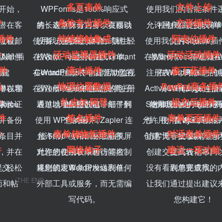
多页表单
文件上传
开始，
WPForms是100%响应式
使用我们的智能条件
护
条纹专业插件
方形插件
潜在客
。
的，这意味着它可以在移动
将长表单拆分为多个页面以
允许用户在提交表单
松创建高性能表单
 插件
持续接触集成
阿韦伯插件
流程。
垃圾邮
使用我们的 Stripe Pro 插件轻
设备，平板电脑和台式机上
改善用户体验。
使用我们的Square
文件和媒体。
件
活动监视器插件
活动活动插件
.Net 插
圾邮件
在WordPress中创建Constant
松收款、捐款和在线订单。
运行。
在WordPress中创建A
收集付款，捐赠和在
插件
滴水插件
森丁蓝插件
等。
创建
在WordPress中创建活动监视
Contact注册表单以增加您的
注册表单以增加您的
在WordPress中
单。
码
地理位置数据
PayPal商务插
表单以增
潜在客
在WordPress中创建滴灌注册
器注册表单以增加您的电子
电子邮件。
ActiveCampaign注
将WPForms连接
件列表。
件
扎皮尔·阿登
提交后插件
学验证
orce
表。
表单以增加您的电子邮件列
通过地理位置数据详细了解
邮件列表。
Sendinblue的专业
使用我们的PayPal
增加您的电子邮件列
件
签名插件
表单页面插件
并备份
使用 WPForms 和 Zapier 连
您的用户。
表。
允许用户在WordPres
件，使用PayPal或
营销工具。
件
表单储物柜插件
对话表单插件
条目并
中。
允许用户使用鼠标或触摸屏
接 5000+ Web 应用程序。
创建“无干扰”表单登
访客博客文章和其他
松收款。
件
网络钩子
建议一项功能
，并在
对您的在线表单进行签名。
允许您使用权限和访问控制
创建交互式表单布局
提高转化率。
，轻松
提交。
将您的表单条目发送到任何
规则锁定WordPress表单。
没有看到您要查找的
表单完成率。
THE END
面和帖
外部工具或服务，而无需编
让我们通过提出建议
写代码。
您构建它！