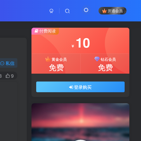
开通会员
付费阅读
10
￥
黄金会员
钻石会员
私信
免费
免费
8
9
登录购买