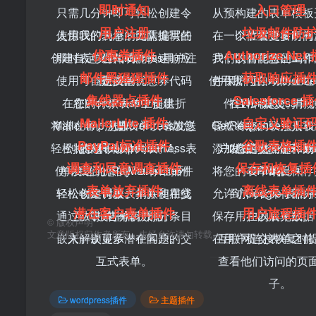
即时通知
入口管理
只需几分钟即可轻松创建令
从预构建的表单模板
用户注册
垃圾邮件防
人惊叹的表单，无需编写任
使用我们为您的团队提供的
在一个位置查看所有
以节省更多时间
优惠券插件
Authorize.Net
创建自定义WordPress用户注
即时表单通知功能快速响应
何代码。
户，以简化您的工作
我们的智能验证码和
邮件黑猩猩插件
获取响应插
使用可自定义的优惠券代码
潜在客户。
册表单。
使用我们的 Authorize
件保护可自动防止垃
集线器点插件
Salesforce 
在您的付款表单上提供折
在WordPress中创建
件轻松收款、捐款
在WordPress中
提交。
MailerLite 插件
自定义验证
将潜在客户从WordPress发送
Mailchimp注册表单以增加您
扣。
GetResponse注册
轻松将您的联系人和
PayPal标准插件
谷歌表格插
轻松将联系人从WordPress表
到您的HubSpot CRM。
的电子邮件列表。
添加自定义问题和数
户发送到您的 Salesf
加您的电子邮件列
调查和民意调查插件
保存和恢复插
使用我们的PayPal标准插件
单发送到您的MailerLite列
将您的表单条目保存
CRM 帐户。
码。
表单放弃插件
离线表单插
轻松收集付款、捐款和在线
轻松创建调查表单并使用交
表。
允许访问者保存部分
到 Google 表格
潜在客户表单插件
用户旅程插
通过从表单中捕获部分条目
互式报告分析数据。
订单。
保存用户的表单数据
在以后完成。
©
版权声明
文章版权归作者所有，未经允许请勿转载。
嵌入一次显示一个问题的交
来解锁更多潜在客户。
在用户提交表单之前
互联网连接恢复时
互式表单。
查看他们访问的页
子。
wordpress插件
主题插件