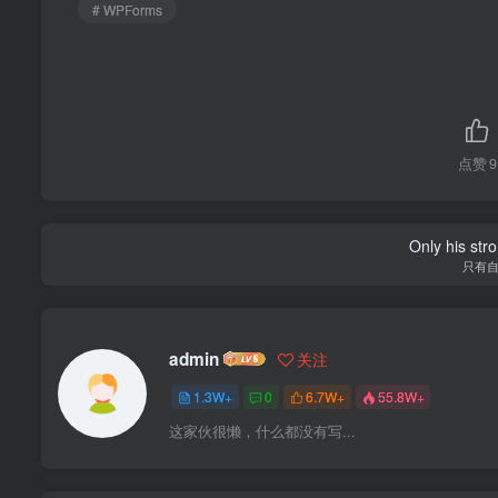
# WPForms
点赞
9
Only his str
只有
admin
关注
1.3W+
0
6.7W+
55.8W+
这家伙很懒，什么都没有写...