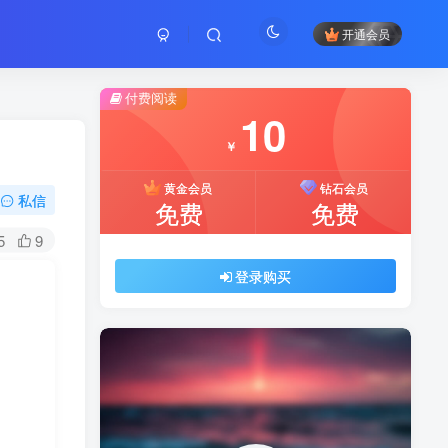
开通会员
付费阅读
10
￥
黄金会员
钻石会员
私信
免费
免费
5
9
登录购买