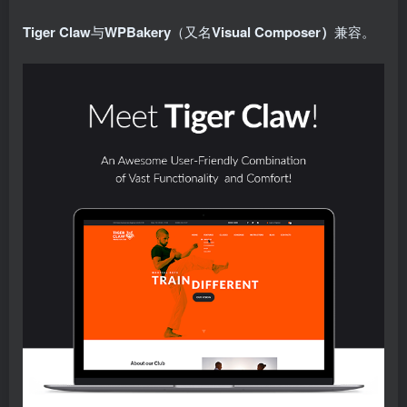
Tiger Claw
与
WPBakery
（又名
Visual Composer）
兼容。