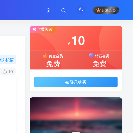
开通会员
付费阅读
10
￥
黄金会员
钻石会员
私信
免费
免费
10
登录购买