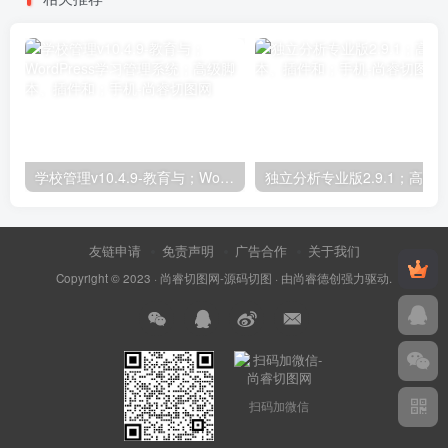
学校管理v10.4.9-教育与；WordPress学习管理系统；高级脚本、插件和；手机
友链申请
免责声明
广告合作
关于我们
Copyright © 2023 ·
尚睿切图网-源码切图
· 由
尚睿德创
强力驱动.
扫码加微信