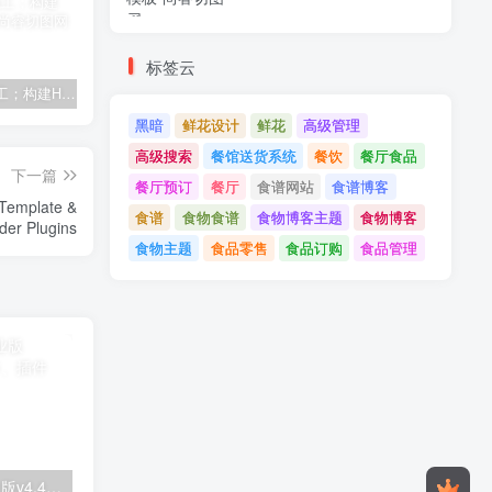
标签云
建筑与施工；构建HTML模板
Tecmo-It解决方案与；技术HTML模板
Real Villa-房地产HTML5模板
黑暗
鲜花设计
鲜花
高级管理
高级搜索
餐馆送货系统
餐饮
餐厅食品
下一篇
餐厅预订
餐厅
食谱网站
食谱博客
 Template &
食谱
食物食谱
食物博客主题
食物博客
Campaign Builder Plugins
食物主题
食品零售
食品订购
食品管理
Astra高级入门模板专业版v4.4.7&raquo；高级脚本、插件和；手机
GPT AI Power v1.8.96-完整的AI包专业版；高级脚本、插件和；手机