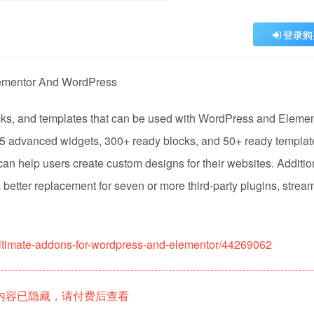
登录购
cks, and templates that can be used with WordPress and Elemen
75 advanced widgets, 300+ ready blocks, and 50+ ready templat
an help users create custom designs for their websites. Addition
etter replacement for seven or more third-party plugins, stream
ultimate-addons-for-wordpress-and-elementor/44269062
内容已隐藏，请付费后查看