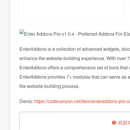
EnterAddons is a collection of advanced widgets, blo
enhance the website-building experience. With over 
EnterAddons offers a comprehensive set of tools that c
EnterAddons provides 7+ modules that can serve as a b
the website-building process.
Demo:
https://codecanyon.net/item/enteraddons-pro-
此处